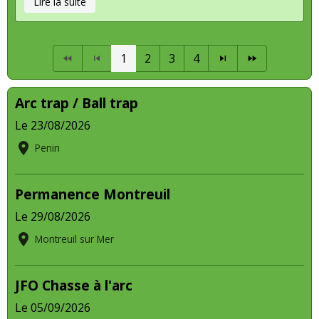
Lire la suite
1
2
3
4
Arc trap / Ball trap
Le 23/08/2026
Penin
Permanence Montreuil
Le 29/08/2026
Montreuil sur Mer
JFO Chasse à l'arc
Le 05/09/2026